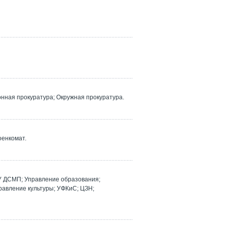
ная прокуратура; Окружная прокуратура.
оенкомат.
У ДСМП; Управление образования;
равление культуры; УФКиС; ЦЗН;