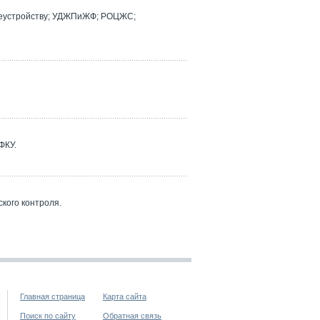
реустройству; УДЖПиЖФ; РОЦЖС;
ФКУ.
кого контроля.
Главная страница
Карта сайта
Поиск по сайту
Обратная связь