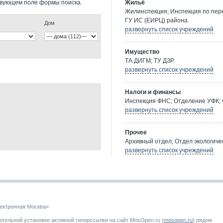
твующем поле формы поиска.
Жильё
Жилинспекция; Инспекция по пе
ГУ ИС (ЕИРЦ) района.
Дом
развернуть список учреждений
Имущество
ТА ДИГМ; ТУ ДЗР.
развернуть список учреждений
Налоги и финансы
Инспекция ФНС; Отделение УФК; 
развернуть список учреждений
Прочее
Архивный отдел; Отдел экологичес
развернуть список учреждений
ектронная Москва»
тельной установке активной гиперссылки на сайт MosOpen.ru (
mosopen.ru
) рядом