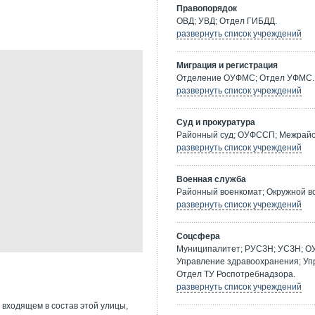
Правопорядок
ОВД; УВД; Отдел ГИБДД.
развернуть список учреждений
Миграция и регистрация
Отделение ОУФМС; Отдел УФМС.
развернуть список учреждений
Суд и прокуратура
Районный суд; ОУФССП; Межрайон
развернуть список учреждений
Военная служба
Районный военкомат; Окружной в
развернуть список учреждений
Соцсфера
Муниципалитет; РУСЗН; УСЗН; О
Управление здравоохранения; Уп
Отдел ТУ Роспотребнадзора.
развернуть список учреждений
 входящем в состав этой улицы,