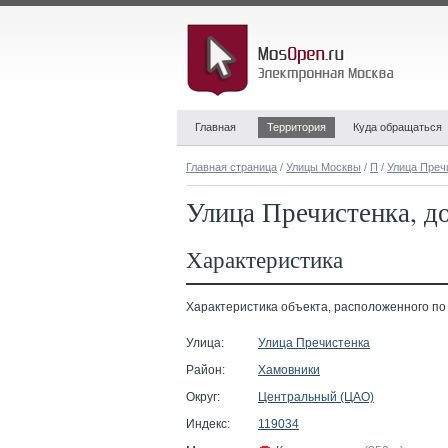
Главная
Территория
Куда обращаться
Главная страница
/
Улицы Москвы
/
П
/
Улица Преч
Улица Пречистенка, до
Характеристика
Характеристика объекта, расположенного по ад
Улица:
Улица Пречистенка
Район:
Хамовники
Округ:
Центральный (ЦАО)
Индекс:
119034