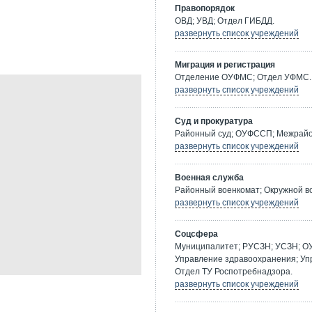
Правопорядок
ОВД; УВД; Отдел ГИБДД.
развернуть список учреждений
Миграция и регистрация
Отделение ОУФМС; Отдел УФМС.
развернуть список учреждений
Суд и прокуратура
Районный суд; ОУФССП; Межрайон
развернуть список учреждений
Военная служба
Районный военкомат; Окружной в
развернуть список учреждений
Соцсфера
Муниципалитет; РУСЗН; УСЗН; О
Управление здравоохранения; Уп
Отдел ТУ Роспотребнадзора.
развернуть список учреждений