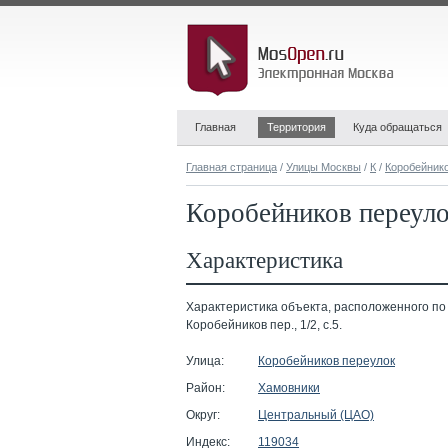
Главная
Территория
Куда обращаться
Главная страница
/
Улицы Москвы
/
К
/
Коробейник
Коробейников переулок
Характеристика
Характеристика объекта, расположенного по
Коробейников пер., 1/2, с.5.
Улица:
Коробейников переулок
Район:
Хамовники
Округ:
Центральный (ЦАО)
Индекс:
119034