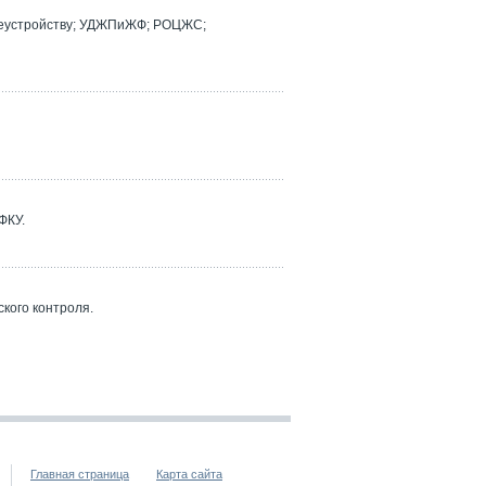
реустройству; УДЖПиЖФ; РОЦЖС;
ФКУ.
кого контроля.
Главная страница
Карта сайта