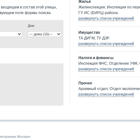
Жильё
 входящем в состав этой улицы,
Жилинспекция; Инспекция по пе
твующем поле формы поиска.
ГУ ИС (ЕИРЦ) района.
развернуть список учреждений
Дом
Имущество
ТА ДИГМ; ТУ ДЗР.
развернуть список учреждений
Налоги и финансы
Инспекция ФНС; Отделение УФК; 
развернуть список учреждений
Прочее
Архивный отдел; Отдел экологичес
развернуть список учреждений
ектронная Москва»