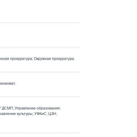
ная прокуратура; Окружная прокуратура.
оенкомат.
У ДСМП; Управление образования;
равление культуры; УФКиС; ЦЗН;