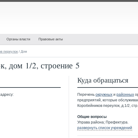
Органы власти
Правовые акты
ов переулок
/ Дом
, дом 1/2, строение 5
Куда обращаться
 адресу:
Перечень
окружных
и
районных
ор
предприятий, которые обслужива
Коробейников переулок, д.1/2, стр.
Общие вопросы
Управа района; Префектура.
развернуть список учреждений