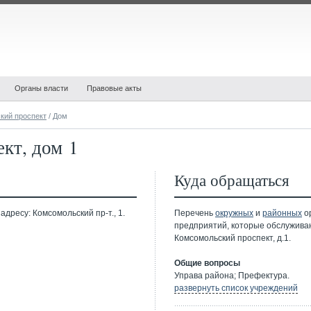
Органы власти
Правовые акты
кий проспект
/ Дом
кт, дом 1
Куда обращаться
дресу: Комсомольский пр-т., 1.
Перечень
окружных
и
районных
ор
предприятий, которые обслужива
Комсомольский проспект, д.1.
Общие вопросы
Управа района; Префектура.
развернуть список учреждений