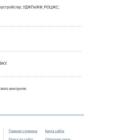
реустройству; УДЖПиЖФ; РОЦЖС;
ФКУ.
кого контроля.
Главная страница
Карта сайта
Поиск по сайту
Обратная связь