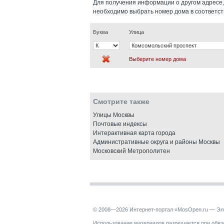
Для получения информации о другом адресе,
необходимо выбрать номер дома в соответс
Буква
Улица
Выберите номер дома
Смотрите также
Улицы Москвы
Почтовые индексы
Интерактивная карта города
Административные округа и районы Москвы
Московский Метрополитен
© 2008—2026 Интернет-портал «MosOpen.ru — Эл
Использование материалов разрешается при обяза