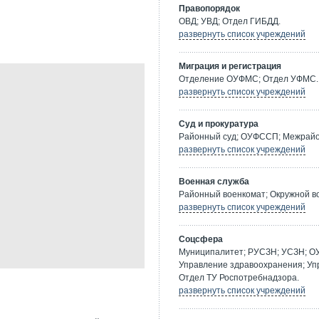
Правопорядок
ОВД; УВД; Отдел ГИБДД.
развернуть список учреждений
Миграция и регистрация
Отделение ОУФМС; Отдел УФМС.
развернуть список учреждений
Суд и прокуратура
Районный суд; ОУФССП; Межрайон
развернуть список учреждений
Военная служба
Районный военкомат; Окружной в
развернуть список учреждений
Соцсфера
Муниципалитет; РУСЗН; УСЗН; О
Управление здравоохранения; Уп
Отдел ТУ Роспотребнадзора.
развернуть список учреждений