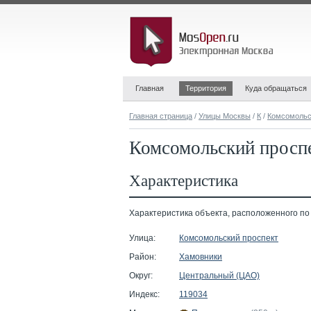
Главная
Территория
Куда обращаться
Главная страница
/
Улицы Москвы
/
К
/
Комсомольс
Комсомольский проспе
Характеристика
Характеристика объекта, расположенного по а
Улица:
Комсомольский проспект
Район:
Хамовники
Округ:
Центральный (ЦАО)
Индекс:
119034