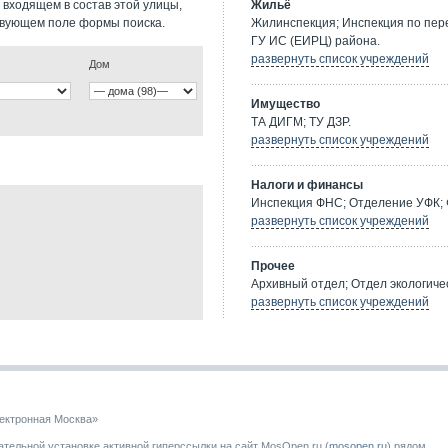
 входящем в состав этой улицы,
Жильё
твующем поле формы поиска.
Жилинспекция; Инспекция по пе
ГУ ИС (ЕИРЦ) района.
развернуть список учреждений
Дом
Имущество
ТА ДИГМ; ТУ ДЗР.
развернуть список учреждений
Налоги и финансы
Инспекция ФНС; Отделение УФК; 
развернуть список учреждений
Прочее
Архивный отдел; Отдел экологичес
развернуть список учреждений
ектронная Москва»
тельной установке активной гиперссылки на сайт MosOpen.ru (
mosopen.ru
) рядом