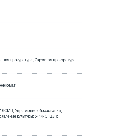
ная прокуратура; Окружная прокуратура.
оенкомат.
У ДСМП; Управление образования;
равление культуры; УФКиС; ЦЗН;